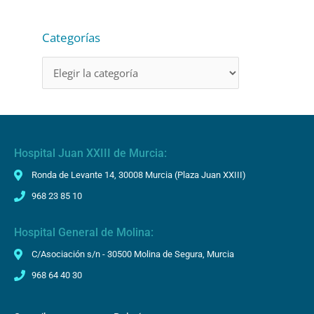
í
d
Categorías
e
o
Hospital Juan XXIII de Murcia:
Ronda de Levante 14, 30008 Murcia (Plaza Juan XXIII)
968 23 85 10
Hospital General de Molina:
C/Asociación s/n - 30500 Molina de Segura, Murcia
968 64 40 30