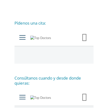
Pídenos una cita:
C
a
t
e
g
o
r
í
a
Consúltanos cuando y desde donde
s
quieras: