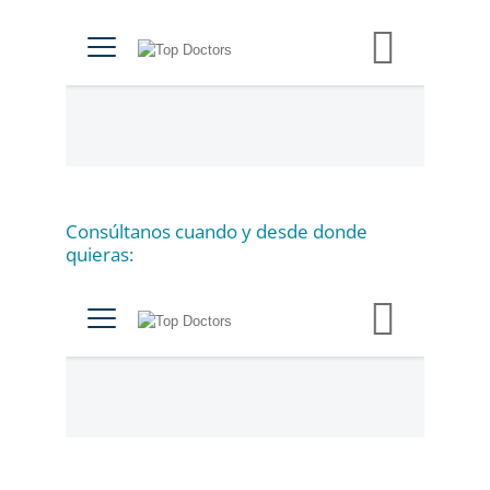
a
t
e
g
o
r
í
a
Consúltanos cuando y desde donde
s
quieras: