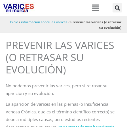
Menú
Ir
al
contenido
Inicio
/
informacion sobre las varices
/
Prevenir las varices (o retrasar
su evolución)
PREVENIR LAS VARICES
(O RETRASAR SU
EVOLUCIÓN)
No podemos prevenir las varices, pero si retrasar su
aparición y su evolución.
La aparición de varices en las piernas (o Insuficiencia
Venosa Crónica, que es el término científico correcto) se
debe a múltiples causas, pero estudios recientes
demuestran que existe un
importante factor hereditario