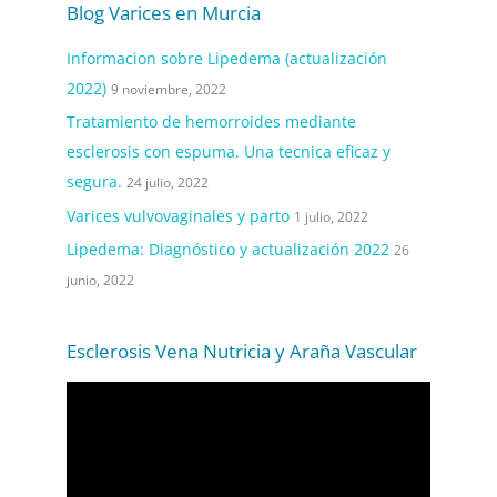
Blog Varices en Murcia
Informacion sobre Lipedema (actualización
2022)
9 noviembre, 2022
Tratamiento de hemorroides mediante
esclerosis con espuma. Una tecnica eficaz y
segura.
24 julio, 2022
Varices vulvovaginales y parto
1 julio, 2022
Lipedema: Diagnóstico y actualización 2022
26
junio, 2022
Esclerosis Vena Nutricia y Araña Vascular
R
e
p
r