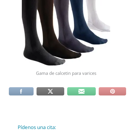
Gama de calcetin para varices
Pídenos una cita:
C