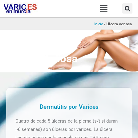
Menú
Ir
al
contenido
Inicio
/
Úlcera venosa
Úlcera Venosa
Dermatitis por Varices
Cuatro de cada 5 úlceras de la pierna (s/t si duran
>6 semanas) son úlceras por varices. La úlcera
venosa puede ser la secuela de una TVP, pero