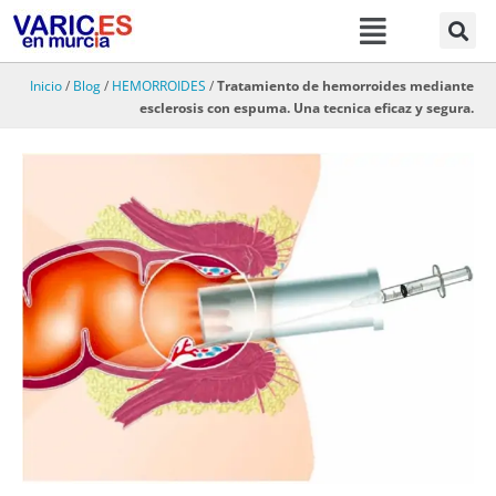
Menú
Ir
al
contenido
Inicio
/
Blog
/
HEMORROIDES
/
Tratamiento de hemorroides mediante
esclerosis con espuma. Una tecnica eficaz y segura.