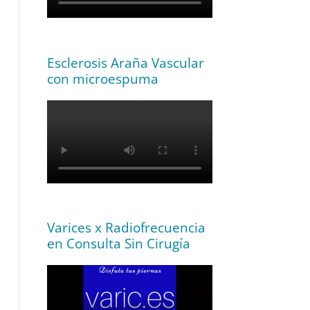
Esclerosis Araña Vascular
con microespuma
Varices x Radiofrecuencia
en Consulta Sin Cirugía