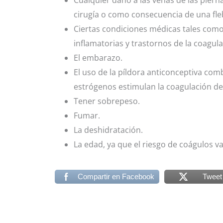
Cualquier daño a las venas de las piern
cirugía o como consecuencia de una fleb
Ciertas condiciones médicas tales com
inflamatorias y trastornos de la coagula
El embarazo.
El uso de la píldora anticonceptiva comb
estrógenos estimulan la coagulación de
Tener sobrepeso.
Fumar.
La deshidratación.
La edad, ya que el riesgo de coágulos v
Compartir en Facebook
Tweet