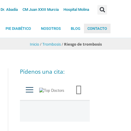
Dr. Abadía
CM Juan XXIII Murcia
Hospital Molina
PIE DIABÉTICO
NOSOTROS
BLOG
CONTACTO
Inicio
/
Trombosis
/
Riesgo de trombosis
Pídenos una cita:
C
a
t
e
g
o
r