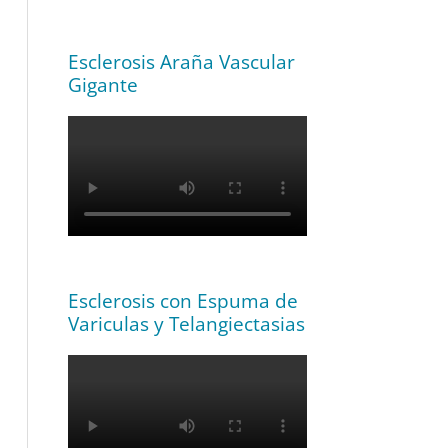
Esclerosis Araña Vascular
Gigante
Esclerosis con Espuma de
Variculas y Telangiectasias