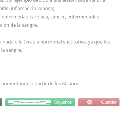
as, por ejemplo debido a una lesión, durante una
itis (inflamación venosa).
o enfermedad cardíaca, cáncer, enfermedades
ción de la sangre.
inada o la terapia hormonal sustitutiva, ya que los
 la sangre.
a aumentando a partir de los 60 años.
Síguenos
Guardar