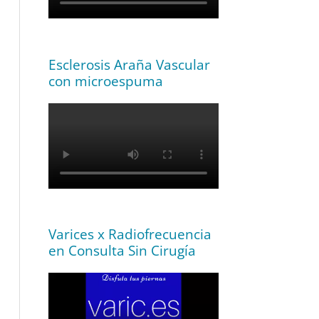
Esclerosis Araña Vascular
con microespuma
Varices x Radiofrecuencia
en Consulta Sin Cirugía