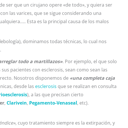
e ser que un cirujano opere «de todo», y quiera ser
 con las varices, que se sigue considerando una
ualquiera….. Esta es la principal causa de los malos
lebología), dominamos todas técnicas, lo cual nos
.
arreglar todo a martillazos»
. Por ejemplo, el que solo
s sus pacientes con esclerosis, sean como sean las
orrecto. Nosotros disponemos de
«una completa caja
nicas, desde las
esclerosis
que se realizan en consulta
rioesclerosis
), a las que precisan cierto
er
,
Clarivein
,
Pegamento-Venaseal
, etc).
éndice»
, cuyo tratamiento siempre es la extirpación, y