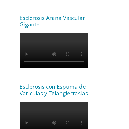
Esclerosis Araña Vascular
Gigante
Esclerosis con Espuma de
Variculas y Telangiectasias