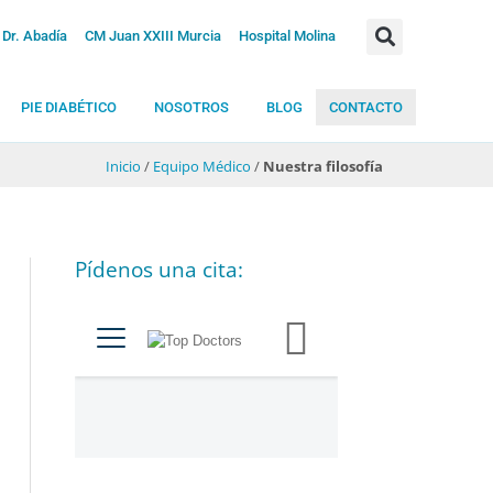
Dr. Abadía
CM Juan XXIII Murcia
Hospital Molina
PIE DIABÉTICO
NOSOTROS
BLOG
CONTACTO
Inicio
/
Equipo Médico
/
Nuestra filosofía
Pídenos una cita:
C
a
t
e
g
o
r