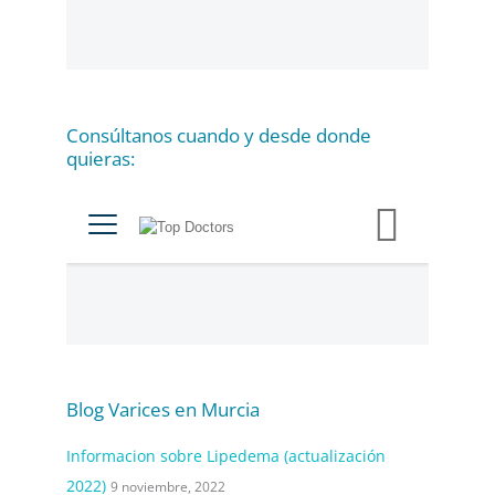
g
o
r
í
a
Consúltanos cuando y desde donde
s
quieras:
Blog Varices en Murcia
Informacion sobre Lipedema (actualización
2022)
9 noviembre, 2022