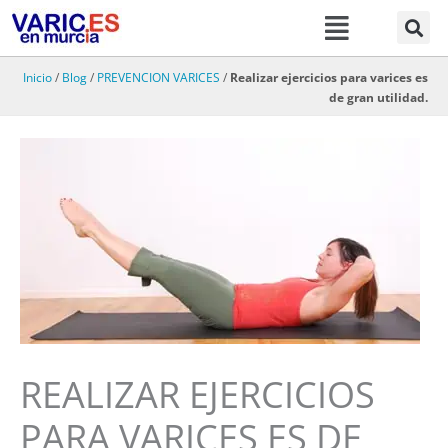
Menú
Ir
al
contenido
Inicio
/
Blog
/
PREVENCION VARICES
/
Realizar ejercicios para varices es
de gran utilidad.
REALIZAR EJERCICIOS
PARA VARICES ES DE