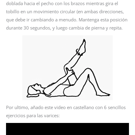
doblada hacia el pecho con los brazos mientras gira el
tobillo en un movimiento circular (en ambas direcciones,
que debe ir cambiando a menudo. Mantenga esta posición
durante 30 segundos, y luego cambia de pierna y repita.
Por ultimo, añado este video en castellano con 6 sencillos
ejercicios para las varices: