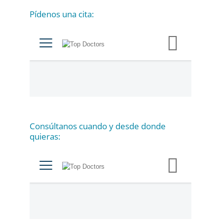
Pídenos una cita:
C
a
t
e
g
o
r
í
a
Consúltanos cuando y desde donde
s
quieras: