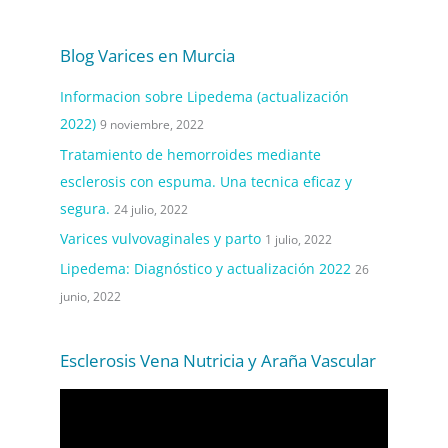
Blog Varices en Murcia
Informacion sobre Lipedema (actualización
2022)
9 noviembre, 2022
Tratamiento de hemorroides mediante
esclerosis con espuma. Una tecnica eficaz y
segura.
24 julio, 2022
Varices vulvovaginales y parto
1 julio, 2022
Lipedema: Diagnóstico y actualización 2022
26
junio, 2022
Esclerosis Vena Nutricia y Araña Vascular
R
e