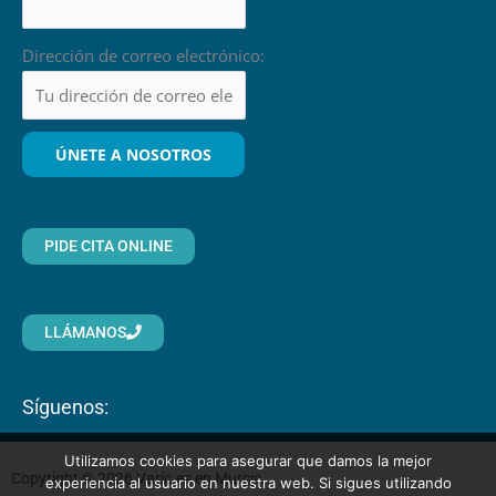
Dirección de correo electrónico:
PIDE CITA ONLINE
LLÁMANOS
Síguenos:
Utilizamos cookies para asegurar que damos la mejor
Copyright © 2026 Varic.es en Murcia
experiencia al usuario en nuestra web. Si sigues utilizando