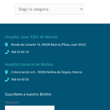
o
Hospital Juan XXIII de Murcia:
Ronda de Levante 14, 30008 Murcia (Plaza Juan XXIII)
968 23 85 10
Hospital General de Molina:
C/Asociación s/n - 30500 Molina de Segura, Murcia
968 64 40 30
Suscríbete a nuestro Boletín
Nombre