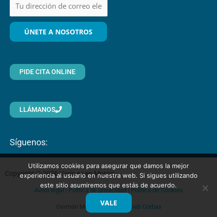
PIDE CITA ONLINE
LLÁMANOS
Síguenos:
Utilizamos cookies para asegurar que damos la mejor
Copyright © 2026 Varic.es en Murcia
experiencia al usuario en nuestra web. Si sigues utilizando
este sitio asumiremos que estás de acuerdo.
Aviso legal
|
Política de privacidad
|
Política de Cookies
VALE
Germán Morales &
Diseño web Corbax