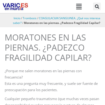
Menú
Ir
al
contenido
Inicio
/
Trombosis
/
COAGULACIóN SANGUíNEA. ¿Qué nos interesa
saber?
/
Moratones en las piernas. ¿Padezco Fragilidad Capilar?
MORATONES EN LAS
PIERNAS. ¿PADEZCO
FRAGILIDAD CAPILAR?
¿Porque me salen moratones en las piernas con
frecuencia?
Esta es una pregunta muy frecuente, y suele ser fuente de
preocupación para los pacientes.
Cualquier pequeño traumatismo (que muchas veces pasan
desapercibidos) pueden provocar la ruptura de algunos