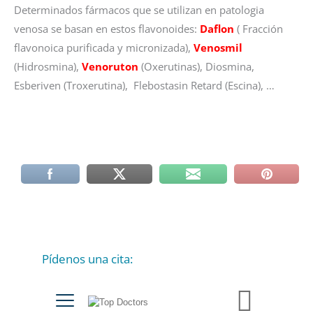
Determinados fármacos que se utilizan en patologia
venosa se basan en estos flavonoides:
Daflon
( Fracción
flavonoica purificada y micronizada),
Venosmil
(Hidrosmina),
Venoruton
(Oxerutinas), Diosmina,
Esberiven (Troxerutina), Flebostasin Retard (Escina), …
Pídenos una cita:
C
a
t