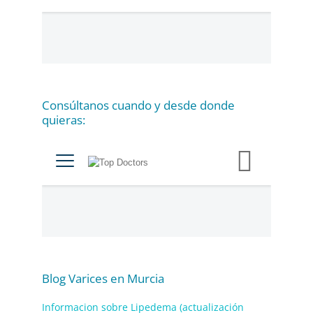
e
g
o
r
í
a
Consúltanos cuando y desde donde
s
quieras:
Blog Varices en Murcia
Informacion sobre Lipedema (actualización