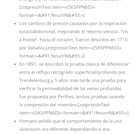
[zotpressInText item=»{5K5PPN6D}»
format=»&#91;%num%&#93;»]
Los cambios de presión causados ​​por la respiración
toracoabdominal, mejorando el retorno venoso -“vis
a fronte”- hacia el corazón, fueron descritos en 1710
por Valsalva.[zotpressInText item=»{5K5PPN6D}»
format=»&#91;%num%&#93;»]
En 1891, se describió la prueba clásica de diferenciar
entre el reflujo retrógrado superficial/profundo por
Trendelenburg y 5 años más tarde una prueba para
verificar la permeabilidad de las venas profundas
fue propuesta por Perthes, ambas pruebas usando
la compresión del miembro.[zotpressInText
item=»{5K5PPN6D}» format=»&#91;%num%&#93;»]
Homans señaló que el comportamiento de la una
ulceración era diferente dependiendo si era