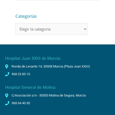
í
d
Categorías
e
o
Hospital Juan XXIII de Murcia:
Ronda de Levante 14, 30008 Murcia (Plaza Juan XXIII)
968 23 85 10
Hospital General de Molina:
C/Asociación s/n - 30500 Molina de Segura, Murcia
968 64 40 30