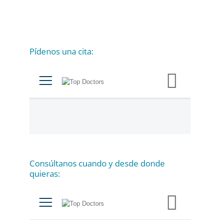
Pídenos una cita:
C
a
t
e
g
o
r
í
a
Consúltanos cuando y desde donde
s
quieras: