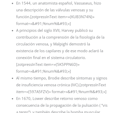
En 1544, un anatomista español, Vassaseus, hizo
una descripción de las válvulas venosas y su
función.[zotpressInText item=»{KUB3N74N}»
format=»&#91;%num%&#93;»]
A principios del siglo XVII, Harvey publicó su
contribución a la comprensión de la fisiología de la
circulación venosa, y Malpighi demostró la
existencia de los capilares y de ese modo aclaró la
conexión final en el sistema circulatorio.
[zotpressInText item=»{5K5PPN6D}»
format=»&#91;%num%&#93;»]
Al mismo tiempo, Brodie describe síntomas y signos
de insuficiencia venosa crónica (IVC).[zotpressInText
item=»{597A5FZV}» format=»&#91;%num%&#93;»]
En 1670, Lower describe retorno venoso como
consecuencia de la propagación de la pulsación ( “vis
a tergo”), y también describe la bomba muscular.