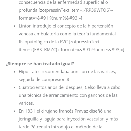
consecuencia de la enfermedad superficial o
profunda.[zotpressInText item=»{RP39WFQ6}»
format=»&#91;%num%&#93;»]
Linton introdujo el concepto de la hipertensión
venosa ambulatoria como la teoría fundamental
fisiopatológica de la EVC.[zotpressInText
item=»{FBSTRMZC}» format=»&#91;%num%&#93;»]
¿Siempre se han tratado igual?
Hipócrates recomendaba punción de las varices,
seguida de compresión.8
Cuatrocientos años de después, Celso lleva a cabo
una técnica de arrancamiento con ganchos de las
varices.
En 1831 el cirujano francés Pravaz diseñó una
jeringuilla y aguja para inyección vascular, y más
tarde Pétrequin introdujo el método de la