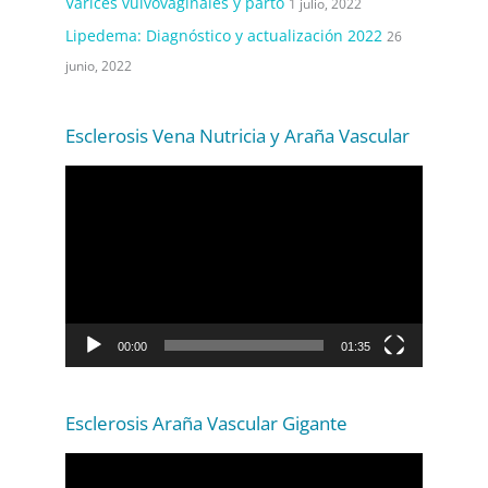
Varices vulvovaginales y parto
1 julio, 2022
Lipedema: Diagnóstico y actualización 2022
26
junio, 2022
Esclerosis Vena Nutricia y Araña Vascular
R
e
p
r
o
d
00:00
01:35
u
c
t
Esclerosis Araña Vascular Gigante
o
R
r