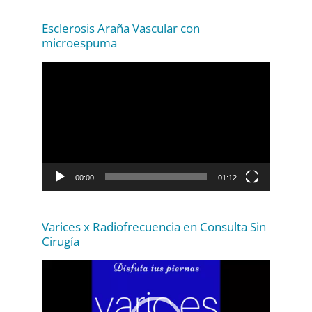
c
t
Esclerosis Araña Vascular con
microespuma
o
r
R
d
e
e
p
v
r
í
o
d
d
e
00:00
01:12
u
o
c
t
Varices x Radiofrecuencia en Consulta Sin
Cirugía
o
r
R
d
e
e
p