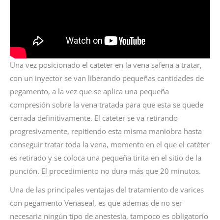
Una vez posicionado el cateter en la vena safena a tratar,
con un inyector se van liberando pequeñas cantidades de
pegamento, a la vez que se aplica una pequeña
compresión sobre la vena tratada para que esta se quede
cerrada definitivamente. El cateter se va retirando
progresivamente, repitiendo esta misma maniobra hasta
conseguir tratar toda la vena, momento en el que el catéter
es retirado y se coloca una pequeña tirita en el sitio de la
punción. El procedimiento no dura más que 20 minutos.
Una de las principales ventajas del tratamiento de varices
con pegamento Venaseal, es que ademas de no ser
necesaria ningún tipo de anestesia, tampoco es obligatorio