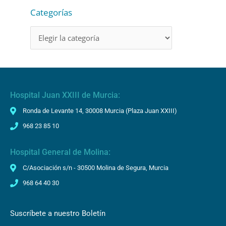
d
Categorías
e
o
Hospital Juan XXIII de Murcia:
Ronda de Levante 14, 30008 Murcia (Plaza Juan XXIII)
968 23 85 10
Hospital General de Molina:
C/Asociación s/n - 30500 Molina de Segura, Murcia
968 64 40 30
Suscríbete a nuestro Boletín