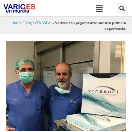
Menú
Ir
al
contenido
Inicio
/
Blog
/
VENASEAL
/
Varices con pegamento: nuestra primera
experiencia.