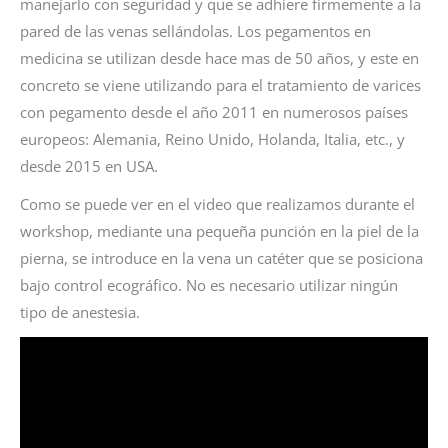
manejarlo con seguridad y que se adhiere firmemente a la
pared de las venas sellándolas. Los pegamentos en
medicina se utilizan desde hace mas de 50 años, y este en
concreto se viene utilizando para el tratamiento de varices
con pegamento desde el año 2011 en numerosos países
europeos: Alemania, Reino Unido, Holanda, Italia, etc., y
desde 2015 en USA.
Como se puede ver en el video que realizamos durante el
workshop, mediante una pequeña punción en la piel de la
pierna, se introduce en la vena un catéter que se posiciona
bajo control ecográfico. No es necesario utilizar ningún
tipo de anestesia.