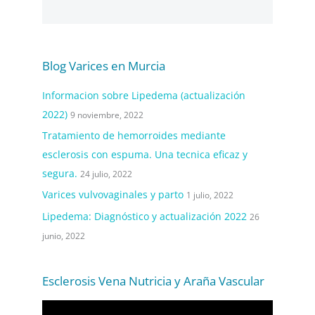
Blog Varices en Murcia
Informacion sobre Lipedema (actualización
2022)
9 noviembre, 2022
Tratamiento de hemorroides mediante
esclerosis con espuma. Una tecnica eficaz y
segura.
24 julio, 2022
Varices vulvovaginales y parto
1 julio, 2022
Lipedema: Diagnóstico y actualización 2022
26
junio, 2022
Esclerosis Vena Nutricia y Araña Vascular
R