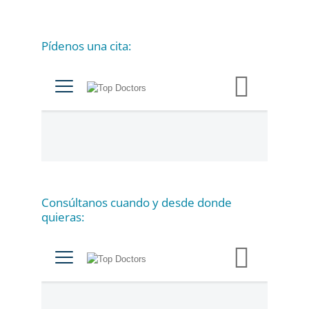
Pídenos una cita:
C
a
t
e
g
o
r
í
a
Consúltanos cuando y desde donde
s
quieras: