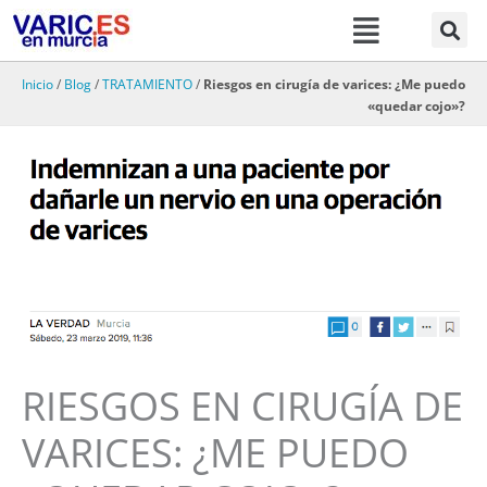
Menú
Ir
al
contenido
Inicio
/
Blog
/
TRATAMIENTO
/
Riesgos en cirugía de varices: ¿Me puedo
«quedar cojo»?
RIESGOS EN CIRUGÍA DE
VARICES: ¿ME PUEDO