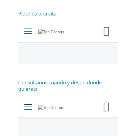
Pídenos una cita:
C
a
t
e
g
o
r
í
a
Consúltanos cuando y desde donde
s
quieras: