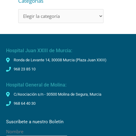
Categorías
e
o
Hospital Juan XXIII de Murcia:
Ronda de Levante 14, 30008 Murcia (Plaza Juan XXIII)
968 23 85 10
Hospital General de Molina:
C/Asociación s/n - 30500 Molina de Segura, Murcia
968 64 40 30
Suscríbete a nuestro Boletín
Nombre