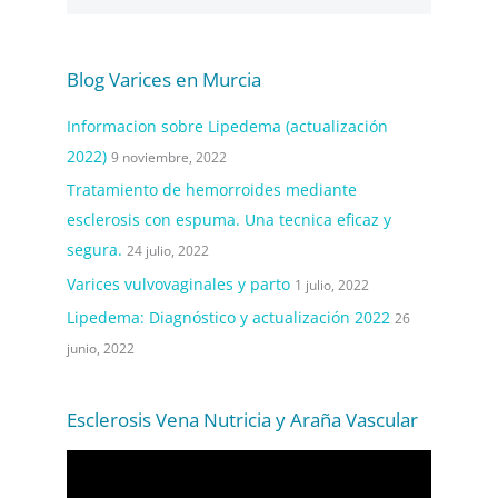
Blog Varices en Murcia
Informacion sobre Lipedema (actualización
2022)
9 noviembre, 2022
Tratamiento de hemorroides mediante
esclerosis con espuma. Una tecnica eficaz y
segura.
24 julio, 2022
Varices vulvovaginales y parto
1 julio, 2022
Lipedema: Diagnóstico y actualización 2022
26
junio, 2022
Esclerosis Vena Nutricia y Araña Vascular
R
e