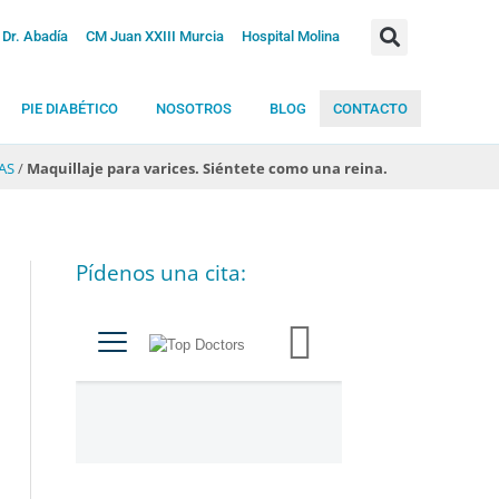
Dr. Abadía
CM Juan XXIII Murcia
Hospital Molina
PIE DIABÉTICO
NOSOTROS
BLOG
CONTACTO
AS
/
Maquillaje para varices. Siéntete como una reina.
Pídenos una cita:
C
a
t
e
g
o
r