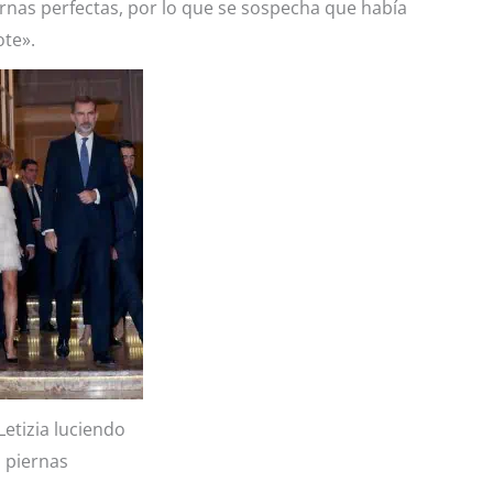
rnas perfectas, por lo que se sospecha que había
ote».
etizia luciendo
piernas