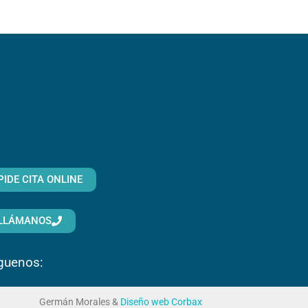
PIDE CITA ONLINE
LLÁMANOS
guenos:
Germán Morales &
Diseño web Corbax