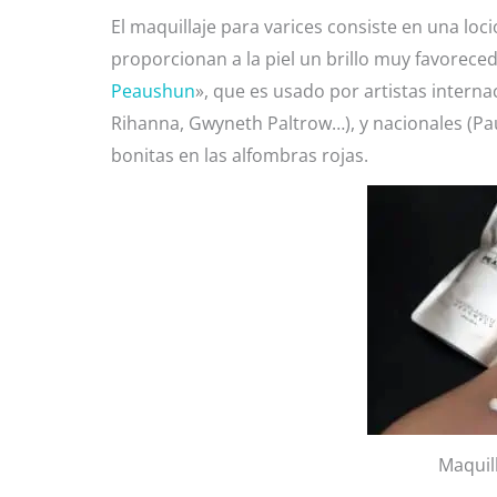
El maquillaje para varices consiste en una loci
proporcionan a la piel un brillo muy favorece
Peaushun
», que es usado por artistas inter
Rihanna, Gwyneth Paltrow…), y nacionales (Pau
bonitas en las alfombras rojas.
Maquill