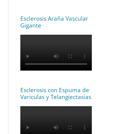
Esclerosis Araña Vascular
Gigante
Esclerosis con Espuma de
Variculas y Telangiectasias