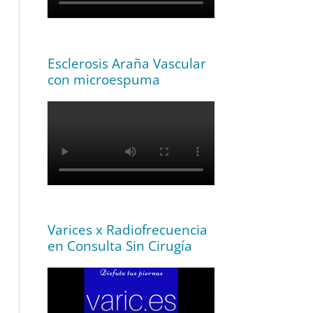
Esclerosis Araña Vascular
con microespuma
Varices x Radiofrecuencia
en Consulta Sin Cirugía