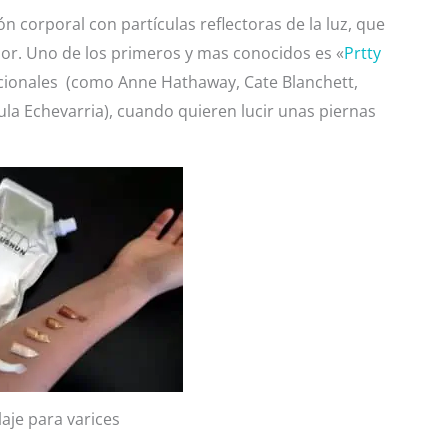
ón corporal con partículas reflectoras de la luz, que
dor. Uno de los primeros y mas conocidos es «
Prtty
nacionales (como Anne Hathaway, Cate Blanchett,
la Echevarria), cuando quieren lucir unas piernas
aje para varices