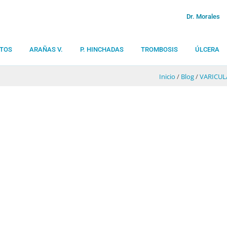
Dr. Morales
TOS
ARAÑAS V.
P. HINCHADAS
TROMBOSIS
ÚLCERA
Inicio
/
Blog
/
VARICUL