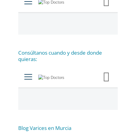
t
e
g
o
r
í
a
Consúltanos cuando y desde donde
s
quieras:
Blog Varices en Murcia