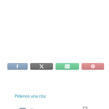
Pídenos una cita:
C
a