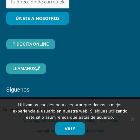
PIDE CITA ONLINE
LLÁMANOS
Síguenos:
Utilizamos cookies para asegurar que damos la mejor
Copyright © 2026 Varic.es en Murcia
experiencia al usuario en nuestra web. Si sigues utilizando
este sitio asumiremos que estás de acuerdo.
Aviso legal
|
Política de privacidad
|
Política de Cookies
VALE
Germán Morales &
Diseño web Corbax