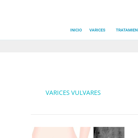
Ir
al
contenido
INICIO
VARICES
TRATAMIEN
VARICES VULVARES
Varices