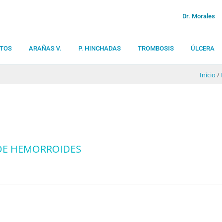
Dr. Morales
TOS
ARAÑAS V.
P. HINCHADAS
TROMBOSIS
ÚLCERA
Inicio
/
DE HEMORROIDES