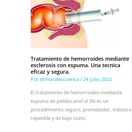
de
hemorroides
mediante
esclerosis
con
espuma.
Una
Tratamiento de hemorroides mediante
tecnica
esclerosis con espuma. Una tecnica
eficaz
eficaz y segura.
y
Por
drmoralescuenca
/
24 julio, 2022
segura.
El tratamiento de hemorroides mediante
espuma de polidocanol al 3% es un
procedimiento seguro, prometedor, indoloro
repetible y de bajo costo.