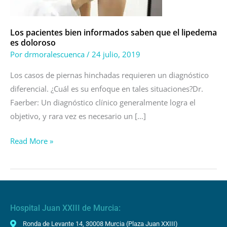
el
lipedema
es
Los pacientes bien informados saben que el lipedema
es doloroso
doloroso
Por
drmoralescuenca
/
24 julio, 2019
Los casos de piernas hinchadas requieren un diagnóstico
diferencial. ¿Cuál es su enfoque en tales situaciones?Dr.
Faerber: Un diagnóstico clínico generalmente logra el
objetivo, y rara vez es necesario un […]
Read More »
Hospital Juan XXIII de Murcia:
Ronda de Levante 14, 30008 Murcia (Plaza Juan XXIII)