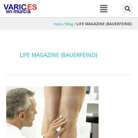
Menú
Ir
al
contenido
Inicio
/
Blog
/
LIFE MAGAZINE (BAUERFEIND)
LIFE MAGAZINE (BAUERFEIND)
Los
pacientes
bien
informados
saben
que