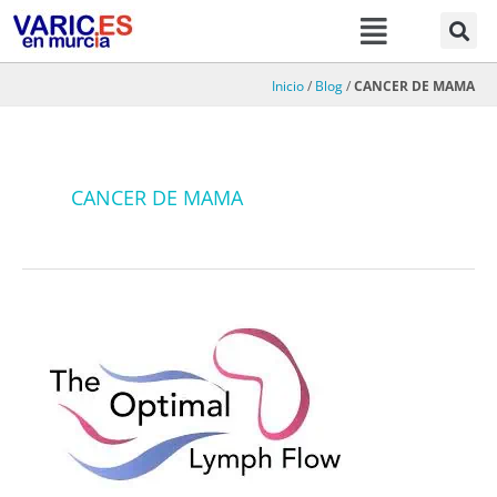
Menú
Ir
al
contenido
Inicio
/
Blog
/
CANCER DE MAMA
CANCER DE MAMA
Linfedema
del
cáncer
de
mama.
Una