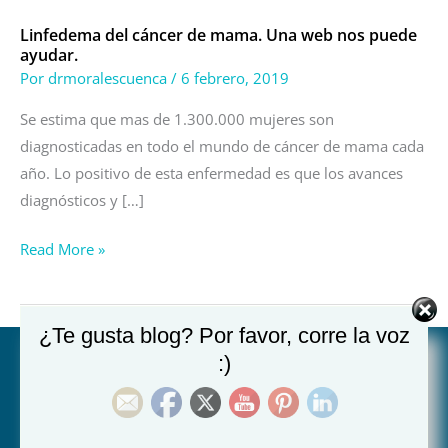
web
Linfedema del cáncer de mama. Una web nos puede
nos
ayudar.
puede
Por
drmoralescuenca
/
6 febrero, 2019
ayudar.
Se estima que mas de 1.300.000 mujeres son
diagnosticadas en todo el mundo de cáncer de mama cada
año. Lo positivo de esta enfermedad es que los avances
diagnósticos y […]
Read More »
¿Te gusta blog? Por favor, corre la voz
:)
Hospital Juan XXIII de Murcia:
Ronda de Levante 14, 30008 Murcia (Plaza Juan XXIII)
968 23 85 10