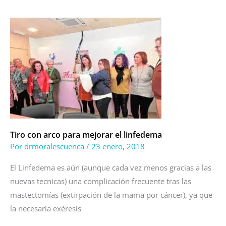
Tiro
con
arco
para
mejorar
el
linfedema
Tiro con arco para mejorar el linfedema
Por
drmoralescuenca
/
23 enero, 2018
El Linfedema es aún (aunque cada vez menos gracias a las
nuevas tecnicas) una complicación frecuente tras las
mastectomías (extirpación de la mama por cáncer), ya que
la necesaria exéresis