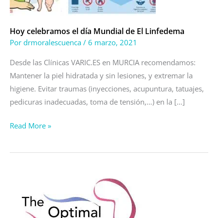
El
Linfedema
Hoy celebramos el día Mundial de El Linfedema
Por
drmoralescuenca
/
6 marzo, 2021
Desde las Clínicas VARIC.ES en MURCIA recomendamos:
Mantener la piel hidratada y sin lesiones, y extremar la
higiene. Evitar traumas (inyecciones, acupuntura, tatuajes,
pedicuras inadecuadas, toma de tensión,…) en la […]
Read More »
Linfedema
del
cáncer
de