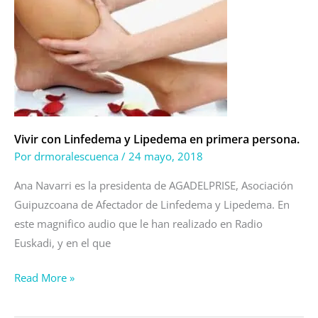
con
Linfedema
y
Lipedema
en
primera
persona.
Vivir con Linfedema y Lipedema en primera persona.
Por
drmoralescuenca
/
24 mayo, 2018
Ana Navarri es la presidenta de AGADELPRISE, Asociación
Guipuzcoana de Afectador de Linfedema y Lipedema. En
este magnifico audio que le han realizado en Radio
Euskadi, y en el que
Read More »