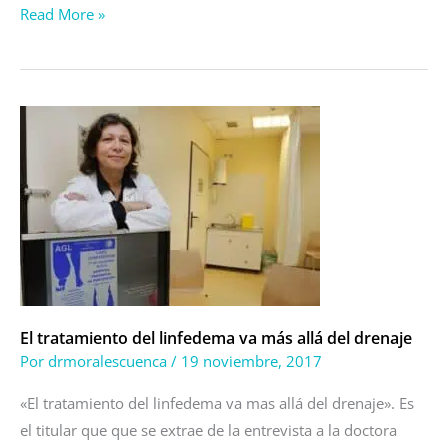
Read More »
El
tratamiento
del
linfedema
va
más
allá
del
drenaje
El tratamiento del linfedema va más allá del drenaje
Por
drmoralescuenca
/
19 noviembre, 2017
«El tratamiento del linfedema va mas allá del drenaje». Es
el titular que que se extrae de la entrevista a la doctora