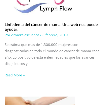
mama.
Una
web
Linfedema del cáncer de mama. Una web nos puede
nos
ayudar.
puede
Por
drmoralescuenca
/
6 febrero, 2019
ayudar.
Se estima que mas de 1.300.000 mujeres son
diagnosticadas en todo el mundo de cáncer de mama cada
año. Lo positivo de esta enfermedad es que los avances
diagnósticos y
Read More »
Vivir