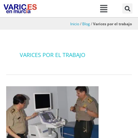
Menú
Ir
al
contenido
Inicio
/
Blog
/
Varices por el trabajo
VARICES POR EL TRABAJO
Varices,
policía,
guardia
civil,
ejército.