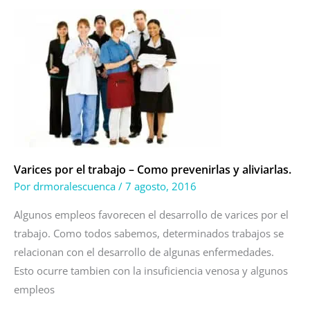
Varices
por
el
trabajo
–
Como
prevenirlas
y
aliviarlas.
Varices por el trabajo – Como prevenirlas y aliviarlas.
Por
drmoralescuenca
/
7 agosto, 2016
Algunos empleos favorecen el desarrollo de varices por el
trabajo. Como todos sabemos, determinados trabajos se
relacionan con el desarrollo de algunas enfermedades.
Esto ocurre tambien con la insuficiencia venosa y algunos
empleos