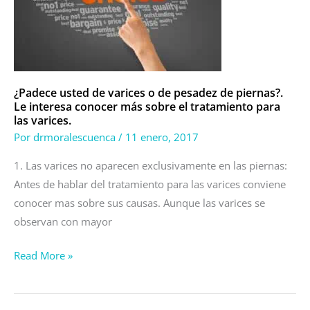
o
de
pesadez
de
piernas?.
¿Padece usted de varices o de pesadez de piernas?.
Le interesa conocer más sobre el tratamiento para
Le
las varices.
interesa
Por
drmoralescuenca
/
11 enero, 2017
conocer
más
1. Las varices no aparecen exclusivamente en las piernas:
sobre
Antes de hablar del tratamiento para las varices conviene
el
conocer mas sobre sus causas. Aunque las varices se
tratamiento
observan con mayor
para
Read More »
las
varices.