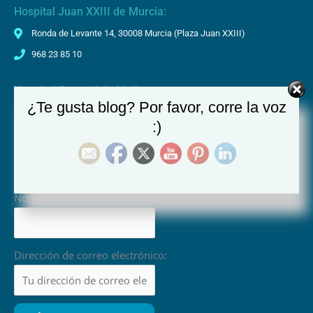
Hospital Juan XXIII de Murcia:
Ronda de Levante 14, 30008 Murcia (Plaza Juan XXIII)
968 23 85 10
Hospital General de Molina:
¿Te gusta blog? Por favor, corre la voz
C/Asociación s/n - 30500 Molina de Segura, Murcia
:)
968 64 40 30
Suscríbete a nuestro Boletín
Nombre
Dirección de correo electrónico: