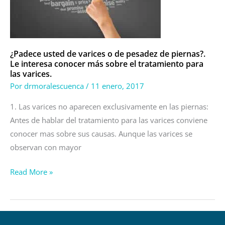
de
pesadez
de
piernas?.
¿Padece usted de varices o de pesadez de piernas?.
Le interesa conocer más sobre el tratamiento para
Le
las varices.
interesa
Por
drmoralescuenca
/
11 enero, 2017
conocer
más
1. Las varices no aparecen exclusivamente en las piernas:
sobre
Antes de hablar del tratamiento para las varices conviene
el
conocer mas sobre sus causas. Aunque las varices se
tratamiento
observan con mayor
para
Read More »
las
varices.