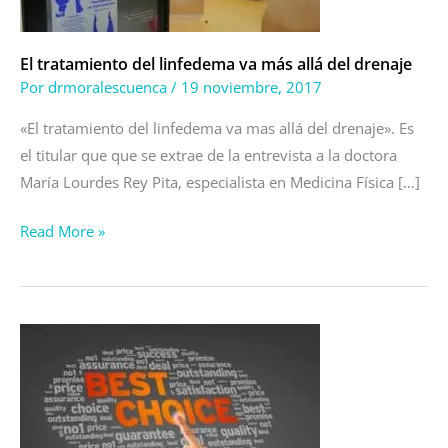
allá
del
drenaje
El tratamiento del linfedema va más allá del drenaje
Por
drmoralescuenca
/
19 noviembre, 2017
«El tratamiento del linfedema va mas allá del drenaje». Es
el titular que que se extrae de la entrevista a la doctora
María Lourdes Rey Pita, especialista en Medicina Física […]
Read More »
¿Padece
usted
de
varices
o