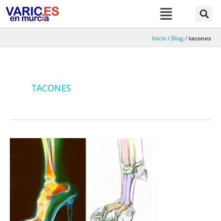
Menú
Ir
al
contenido
Inicio
/
Blog
/
tacones
TACONES
Varices
y
tacones