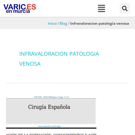
Menú
Ir
al
contenido
Inicio
/
Blog
/
Infravaloracion patologia venosa
INFRAVALORACION PATOLOGIA
VENOSA
Demostramos
que
existe
déficit
formativo