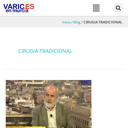
Menú
Ir
al
contenido
Inicio
/
Blog
/
CIRUGIA TRADICIONAL
CIRUGIA TRADICIONAL
Nuevos
tratamientos
de
varices….»todo
lo
le