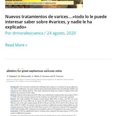
puede
interesar
saber
Nuevos tratamientos de varices….»todo lo le puede
interesar saber sobre #varices, y nadie le ha
sobre
explicado»
#varices,
Por
drmoralescuenca
/
24 agosto, 2020
y
nadie
Read More »
le
ha
explicado»
TRATAMIENTOS
DE
VARICES:
Nuevo
estudio
controlado
y