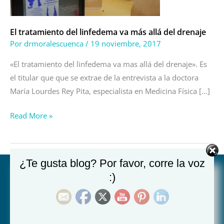
allá
del
drenaje
El tratamiento del linfedema va más allá del drenaje
Por
drmoralescuenca
/
19 noviembre, 2017
«El tratamiento del linfedema va mas allá del drenaje». Es
el titular que que se extrae de la entrevista a la doctora
María Lourdes Rey Pita, especialista en Medicina Física […]
Read More »
¿Te gusta blog? Por favor, corre la voz
:)
Hospital Juan XXIII de Murcia:
Ronda de Levante 14, 30008 Murcia (Plaza Juan XXIII)
968 23 85 10