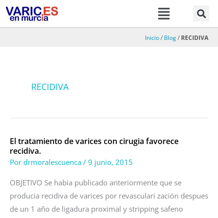
Menú
Ir
al
contenido
Inicio
/
Blog
/
RECIDIVA
RECIDIVA
El tratamiento de varices con cirugia favorece
El
recidiva.
tratamiento
Por
drmoralescuenca
/
9 junio, 2015
de
varices
OBJETIVO Se habia publicado anteriormente que se
con
producia recidiva de varices por revasculari zación despues
cirugia
de un 1 año de ligadura proximal y stripping safeno