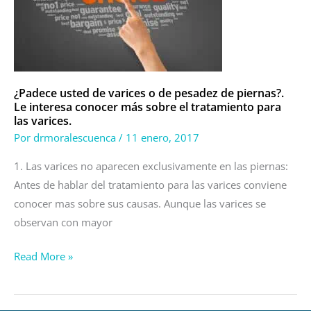
o
de
pesadez
de
piernas?.
¿Padece usted de varices o de pesadez de piernas?.
Le interesa conocer más sobre el tratamiento para
Le
las varices.
interesa
Por
drmoralescuenca
/
11 enero, 2017
conocer
más
1. Las varices no aparecen exclusivamente en las piernas:
sobre
Antes de hablar del tratamiento para las varices conviene
el
conocer mas sobre sus causas. Aunque las varices se
tratamiento
observan con mayor
para
Read More »
las
varices.