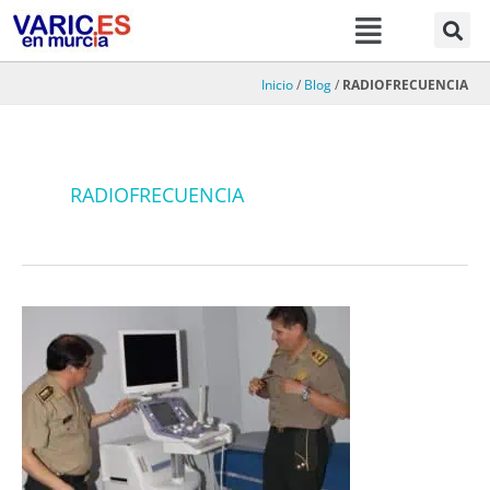
Menú
Ir
al
contenido
Inicio
/
Blog
/
RADIOFRECUENCIA
RADIOFRECUENCIA
Varices,
policía,
guardia
civil,
ejército.