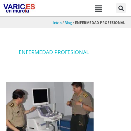
Menú
Ir
al
contenido
Inicio
/
Blog
/
ENFERMEDAD PROFESIONAL
ENFERMEDAD PROFESIONAL
Varices,
policía,
guardia
civil,
ejército.